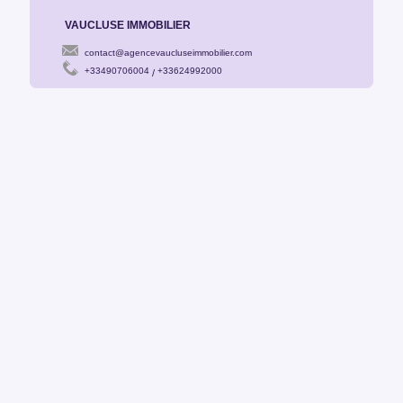
VAUCLUSE IMMOBILIER
contact@agencevaucluseimmobilier.com
+33490706004
+33624992000
/