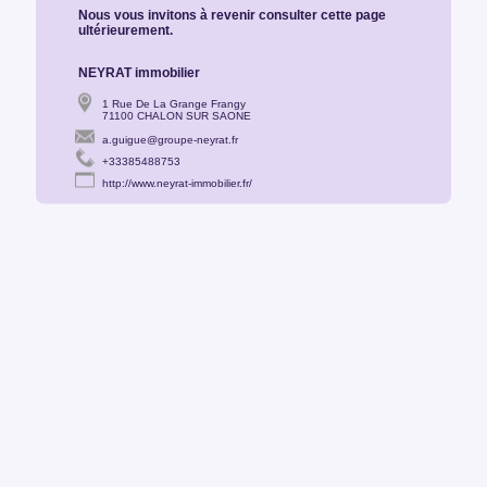
Nous vous invitons à revenir consulter cette page
ultérieurement.
NEYRAT immobilier
1 Rue De La Grange Frangy
71100 CHALON SUR SAONE
a.guigue@groupe-neyrat.fr
+33385488753
http://www.neyrat-immobilier.fr/