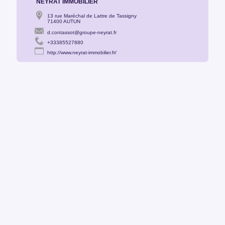
NEYRAT IMMOBILIER
13 rue Maréchal de Lattre de Tassigny
71400 AUTUN
d.contassot@groupe-neyrat.fr
+33385527880
http://www.neyrat-immobilier.fr/