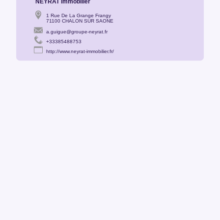
NEYRAT immobilier
1 Rue De La Grange Frangy
71100 CHALON SUR SAONE
a.guigue@groupe-neyrat.fr
+33385488753
http://www.neyrat-immobilier.fr/