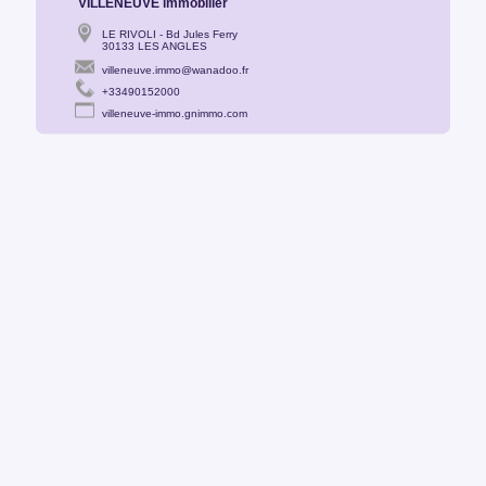
VILLENEUVE immobilier
LE RIVOLI - Bd Jules Ferry
30133 LES ANGLES
villeneuve.immo@wanadoo.fr
+33490152000
villeneuve-immo.gnimmo.com