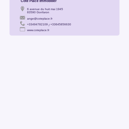
Côté Place Immobilier
6 avenue du huit mai 1945
83590 Gonfaron
ange@coteplace.fr
+33494782109
+33645856630
/
www.coteplace.fr