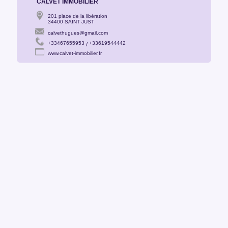
CALVET IMMOBILIER
201 place de la libération
34400 SAINT JUST
calvethugues@gmail.com
+33467655953
+33619544442
/
www.calvet-immobilier.fr