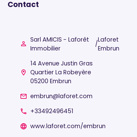
Contact
Sarl AMICIS - Laforêt
Laforet
/
person_outline
Immobilier
Embrun
14 Avenue Justin Gras
Quartier La Robeyère
location_on
05200 Embrun
embrun@laforet.com
email
+33492496451
local_phone
www.laforet.com/embrun
language