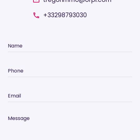
+33298793030
local_phone
Name
Phone
Email
Message