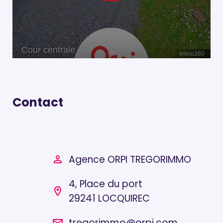
Contact
Agence ORPI TREGORIMMO
person_outline
4, Place du port
location_on
29241 LOCQUIREC
tregorimmo@orpi.com
email