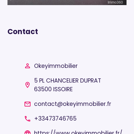
Contact
Okeyimmobilier
person_outline
5 PL CHANCELIER DUPRAT
location_on
63500 ISSOIRE
contact@okeyimmobilier.fr
email
+33473746765
local_phone
https://www.okeyimmobilier.fr/
language