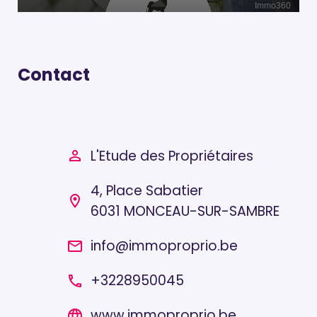
Contact
L'Etude des Propriétaires
person_outline
4, Place Sabatier
location_on
6031 MONCEAU-SUR-SAMBRE
info@immoproprio.be
email
+3228950045
local_phone
www.immoproprio.be
language