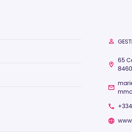
GEST
person_outline
65 Co
location_on
8460
mari
email
mmo
+33
local_phone
www.
language