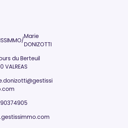
Marie
/
ISSIMMO
DONIZOTTI
urs du Berteuil
0 VALREAS
e.donizotti@gestissi
.com
490374905
gestissimmo.com