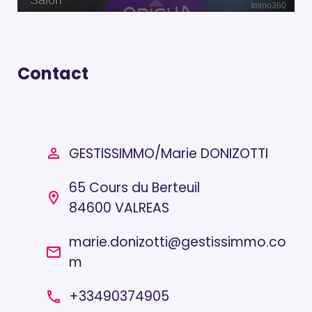
Contact
/
GESTISSIMMO
Marie DONIZOTTI
person_outline
65 Cours du Berteuil
location_on
84600 VALREAS
marie.donizotti@gestissimmo.co
email
m
+33490374905
local_phone