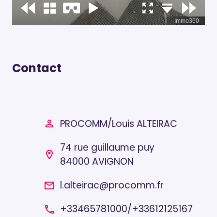
Contact
/
PROCOMM
Louis ALTEIRAC
person_outline
74 rue guillaume puy
location_on
84000 AVIGNON
l.alteirac@procomm.fr
email
+33465781000
/
+33612125167
local_phone