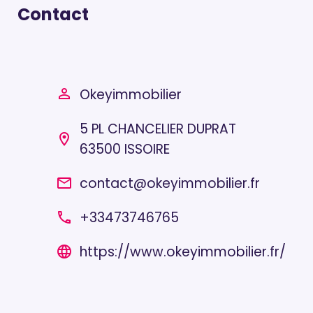
Contact
Okeyimmobilier
person_outline
5 PL CHANCELIER DUPRAT
location_on
63500 ISSOIRE
contact@okeyimmobilier.fr
email
+33473746765
local_phone
https://www.okeyimmobilier.fr/
language