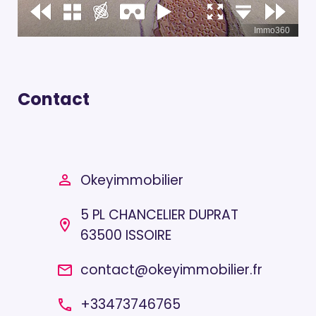
Contact
Okeyimmobilier
person_outline
5 PL CHANCELIER DUPRAT
location_on
63500 ISSOIRE
contact@okeyimmobilier.fr
email
+33473746765
local_phone